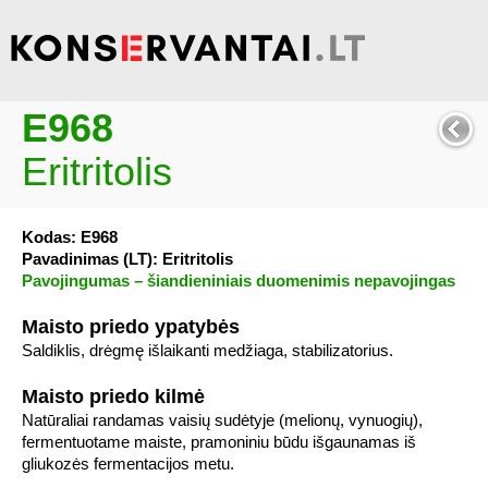
E968
Eritritolis
Kodas: E968
Pavadinimas (LT): Eritritolis
Pavojingumas – šiandieniniais duomenimis nepavojingas
Maisto priedo ypatybės
Saldiklis, drėgmę išlaikanti medžiaga, stabilizatorius.
Maisto priedo kilmė
Natūraliai randamas vaisių sudėtyje (melionų, vynuogių),
fermentuotame maiste, pramoniniu būdu išgaunamas iš
gliukozės fermentacijos metu.