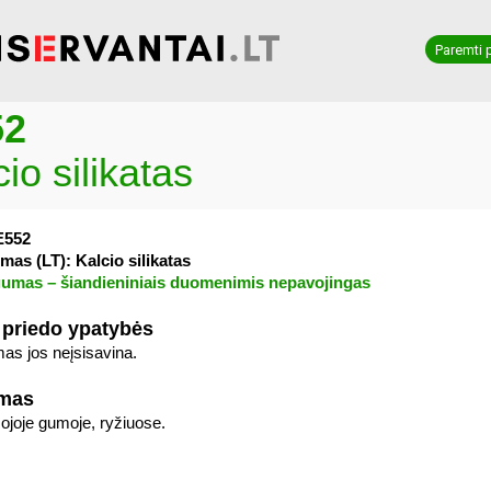
Paremti 
52
io silikatas
E552
mas (LT): Kalcio silikatas
umas – šiandieniniais duomenimis nepavojingas
 priedo ypatybės
as jos neįsisavina.
imas
joje gumoje, ryžiuose.