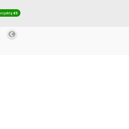
projektą
€5