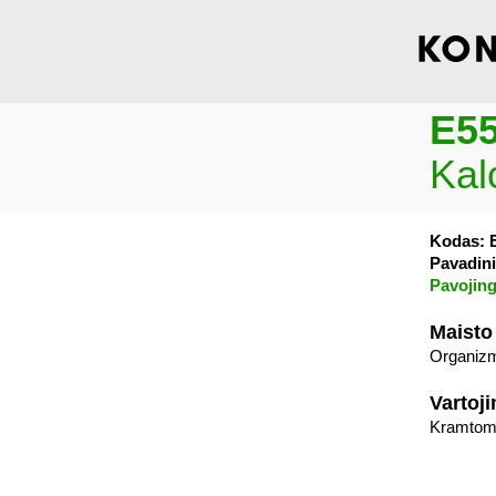
E5
Kalc
Kodas: 
Pavadini
Pavojing
Maisto
Organizm
Vartoj
Kramtomo