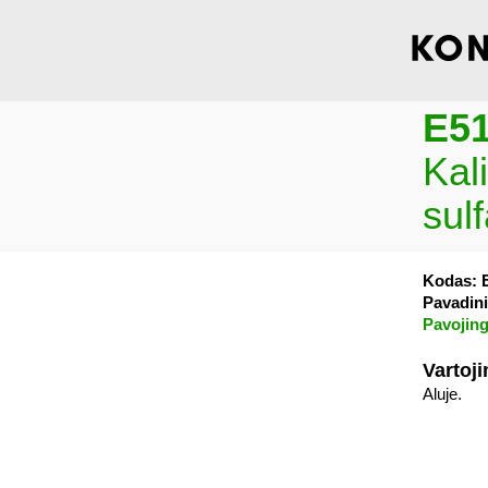
E5
Kali
sul
Kodas: 
Pavadini
Pavojing
Vartoj
Aluje.