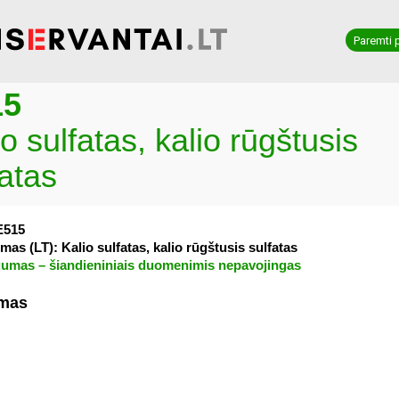
Paremti 
15
o sulfatas, kalio rūgštusis
fatas
E515
mas (LT): Kalio sulfatas, kalio rūgštusis sulfatas
umas – šiandieniniais duomenimis nepavojingas
imas