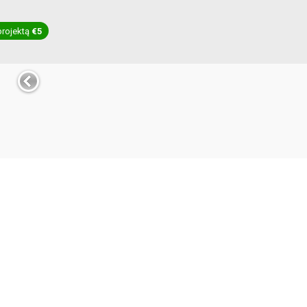
projektą
€5