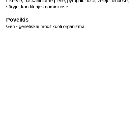
Likeryje, paskanintame piene, pyragaičiuose, želėje, leduose,
sūryje, konditerijos gaminiuose.
Poveikis
Gen - genetiškai modifikuoti organizmai;