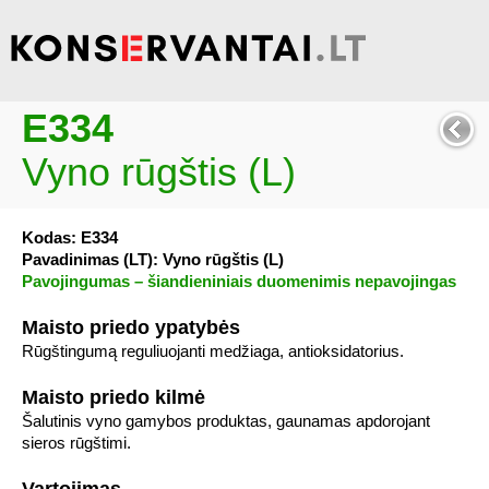
E334
Vyno rūgštis (L)
Kodas: E334
Pavadinimas (LT): Vyno rūgštis (L)
Pavojingumas – šiandieniniais duomenimis nepavojingas
Maisto priedo ypatybės
Rūgštingumą reguliuojanti medžiaga, antioksidatorius.
Maisto priedo kilmė
Šalutinis vyno gamybos produktas, gaunamas apdorojant
sieros rūgštimi.