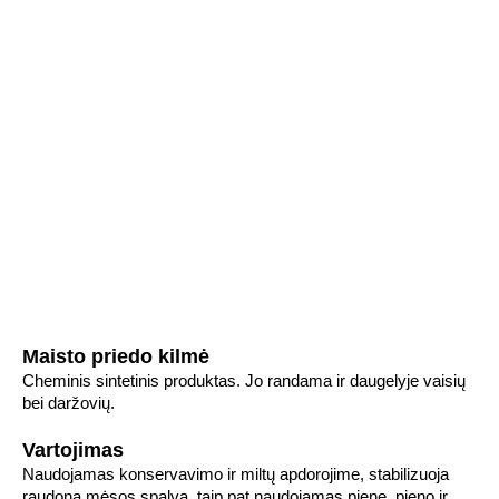
Maisto priedo kilmė
Cheminis sintetinis produktas. Jo randama ir daugelyje vaisių
bei daržovių.
Vartojimas
Naudojamas konservavimo ir miltų apdorojime, stabilizuoja
raudoną mėsos spalvą, taip pat naudojamas piene, pieno ir