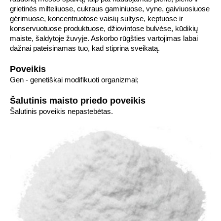
grietinės milteliuose, cukraus gaminiuose, vyne, gaiviuosiuose
gėrimuose, koncentruotose vaisių sultyse, keptuose ir
konservuotuose produktuose, džiovintose bulvėse, kūdikių
maiste, šaldytoje žuvyje. Askorbo rūgšties vartojimas labai
dažnai pateisinamas tuo, kad stiprina sveikatą.
Poveikis
Gen - genetiškai modifikuoti organizmai;
Šalutinis maisto priedo poveikis
Šalutinis poveikis nepastebėtas.