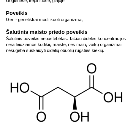
Uogienėse, kepiniuose, glajuje.
Poveikis
Gen - genetiškai modifikuoti organizmai;
Šalutinis maisto priedo poveikis
Šalutinis poveikis nepastebėtas. Tačiau didelės koncentracijos
nėra leidžiamos kūdikių maiste, nes mažų vaikų organizmai
nesugeba suskaidyti didelių obuolių rūgšties kiekių.