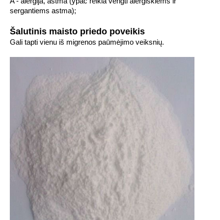
A - alergija, astma (ypač reikia vengti alergiškiems ir
sergantiems astma);
Šalutinis maisto priedo poveikis
Gali tapti vienu iš migrenos paūmėjimo veiksnių.