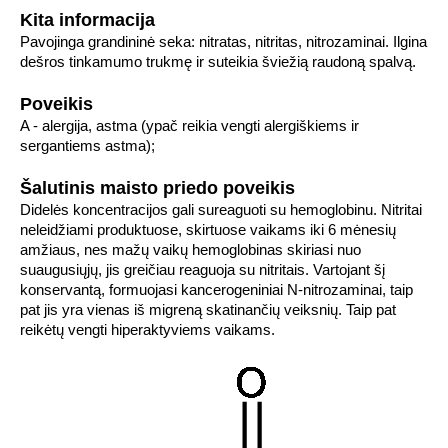
Kita informacija
Pavojinga grandininė seka: nitratas, nitritas, nitrozaminai. Ilgina
dešros tinkamumo trukmę ir suteikia šviežią raudoną spalvą.
Poveikis
A - alergija, astma (ypač reikia vengti alergiškiems ir
sergantiems astma);
Šalutinis maisto priedo poveikis
Didelės koncentracijos gali sureaguoti su hemoglobinu. Nitritai
neleidžiami produktuose, skirtuose vaikams iki 6 mėnesių
amžiaus, nes mažų vaikų hemoglobinas skiriasi nuo
suaugusiųjų, jis greičiau reaguoja su nitritais. Vartojant šį
konservantą, formuojasi kancerogeniniai N-nitrozaminai, taip
pat jis yra vienas iš migreną skatinančių veiksnių. Taip pat
reikėtų vengti hiperaktyviems vaikams.