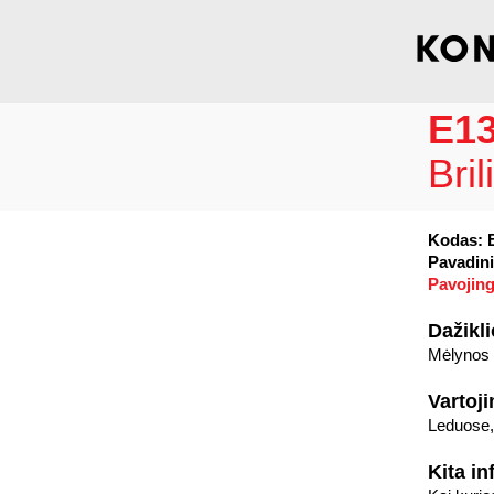
E1
Bri
Kodas: 
Pavadini
Pavojing
Dažikli
Mėlynos 
Vartoj
Leduose,
Kita in