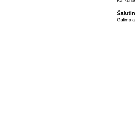
Kai kurio
Šalutin
Galima al