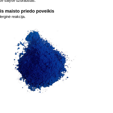
se šalyse uždraustas.
is maisto priedo poveikis
erginė reakcija.