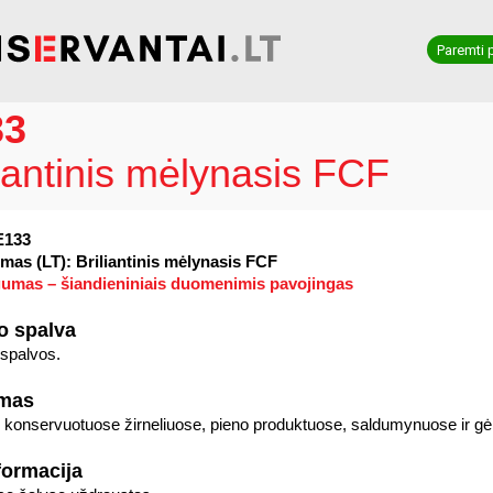
Paremti 
33
liantinis mėlynasis FCF
E133
mas (LT): Briliantinis mėlynasis FCF
umas – šiandieniniais duomenimis pavojingas
o spalva
spalvos.
imas
 konservuotuose žirneliuose, pieno produktuose, saldumynuose ir g
formacija