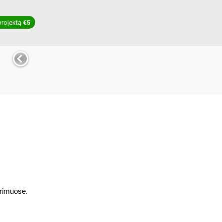
projektą
€5
ėrimuose.