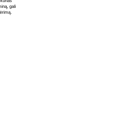
 kurias
iną, gali
ėrimą.