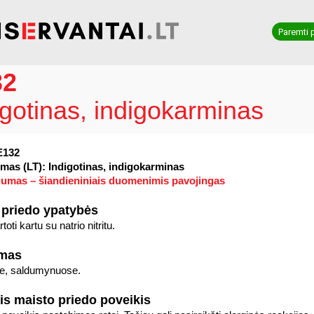
Paremti 
32
igotinas, indigokarminas
E132
mas (LT): Indigotinas, indigokarminas
umas – šiandieniniais duomenimis pavojingas
 priedo ypatybės
toti kartu su natrio nitritu.
imas
se, saldumynuose.
is maisto priedo poveikis