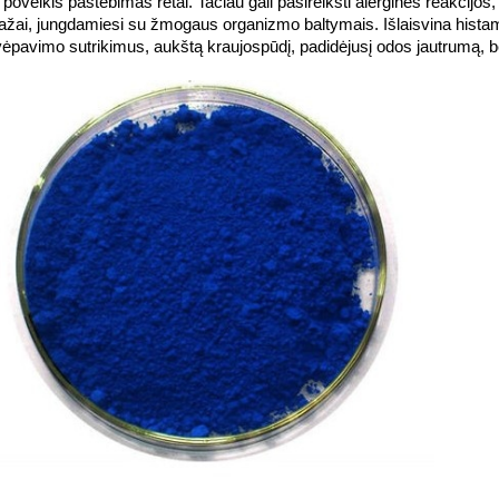
 poveikis pastebimas retai. Tačiau gali pasireikšti alerginės reakcijos,
ažai, jungdamiesi su žmogaus organizmo baltymais. Išlaisvina histam
vėpavimo sutrikimus, aukštą kraujospūdį, padidėjusį odos jautrumą, b