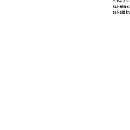
Pašalinis
sukelia d
sukelti k