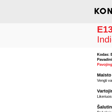
E1
Ind
Kodas: 
Pavadini
Pavojing
Maisto
Vengti var
Vartoj
Likeriuo
Šalutin