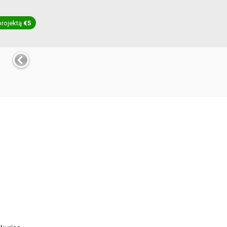
projektą
€5