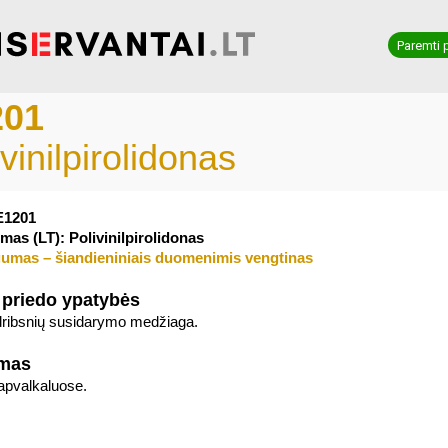
Paremti 
201
vinilpirolidonas
E1201
mas (LT): Polivinilpirolidonas
umas – šiandieniniais duomenimis vengtinas
 priedo ypatybės
 dribsnių susidarymo medžiaga.
imas
apvalkaluose.