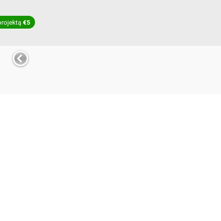
projektą
€5