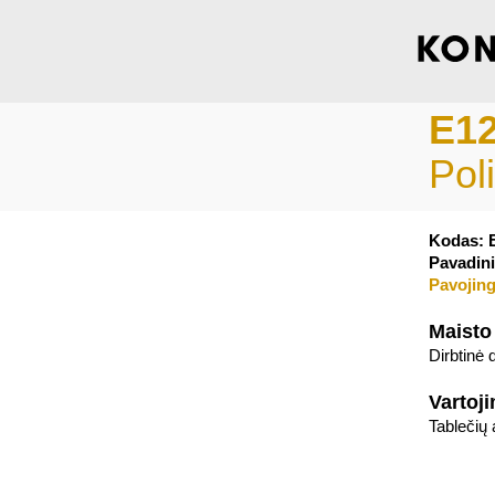
E1
Poli
Kodas: 
Pavadini
Pavojing
Maisto
Dirbtinė
Vartoj
Tablečių 